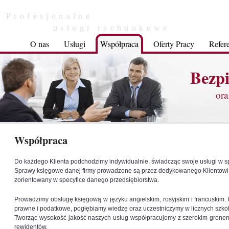
Profesjonalne
usługi rachunkowe
O nas
Usługi
Współpraca
Oferty Pracy
Refer
Bezpi
ora
Współpraca
Do każdego Klienta podchodzimy indywidualnie, świadcząc swoje usługi w sp
Sprawy księgowe danej firmy prowadzone są przez dedykowanego Klientowi 
zorientowany w specyfice danego przedsiębiorstwa.
Prowadzimy obsługę księgową w języku angielskim, rosyjskim i francuskim. 
prawne i podatkowe, pogłębiamy wiedzę oraz uczestniczymy w licznych szko
Tworząc wysokość jakość naszych usług współpracujemy z szerokim grone
rewidentów.